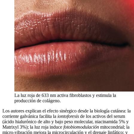
La luz roja de 633 nm activa fibroblastos y estimula la
producción de colágeno.
Los autores explican el efecto sinérgico desde la biología cutánea: la
corriente galvánica facilita la
iontoforesis
de los activos del serum
(ácido hialurónico de alto y bajo peso molecular, niacinamida 5% y
Matrixyl 3%); la luz roja induce
fotobiomodulación
mitocondrial; la
micro-vibración mejora la microcirculación y el drenaje linfático; y