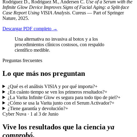
Rodríguez D., Rodríguez M., Andersen C.
Use of a Serum with the
Infinite Glow Device Improves Signs of Facial Aging: a Split-face
Case Report Using VISIA Analysis.
Cureus — Part of Springer
Nature, 2025.
Descargar PDF completo →
Una alternativa no invasiva al botox y a los
procedimientos clínicos costosos, con respaldo
científico medible.
Preguntas frecuentes
Lo que más nos preguntan
¿Qué es el análisis VISIA y por qué importa?
+
¿En cuánto tiempo se ven los primeros resultados?
+
¿La Varita Infinite Glow es segura para todo tipo de piel?
+
¿Cómo se usa la Varita junto con el Serum Activador?
+
¿Tiene garantía y devolución?
+
Cyber Nuva · 1 al 3 de Junio
Vive los resultados que la ciencia
ya
comprobó
.